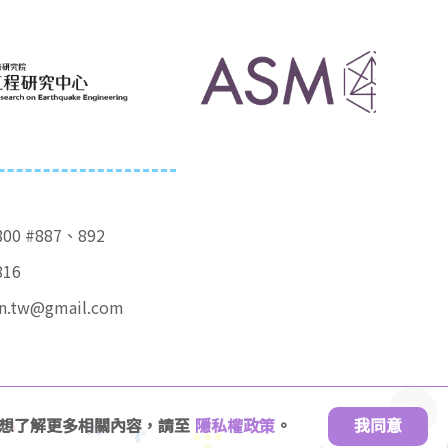
800 #887、892
816
in.tw@gmail.com
」。想了解更多相關內容，請至
隱私權政策
。
我同意
™
.