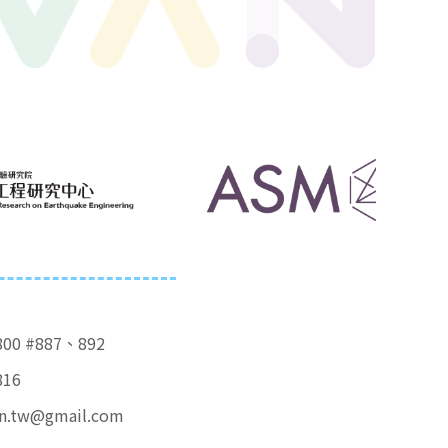
800 #887、892
816
in.tw@gmail.com