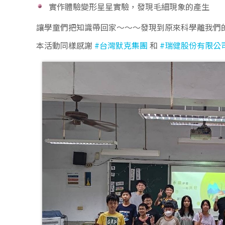
實作體驗變形星星實驗，發現毛細現象的產生
讓學童們把知識帶回家～～～發現到原來科學離我們
本活動同樣感謝
#台灣默克集團
和
#瑞健股份有限公