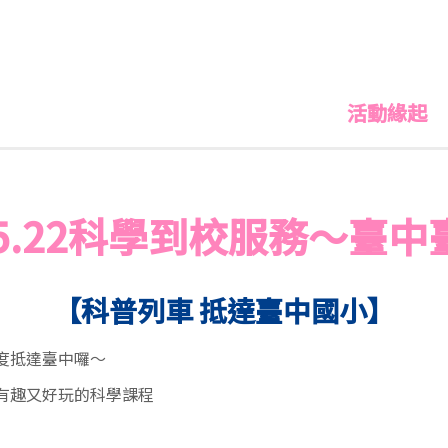
活動緣起
5.22
科學到校服務～臺中
【科普列車 抵達臺中國小】
度抵達臺中囉～
有趣又好玩的科學課程